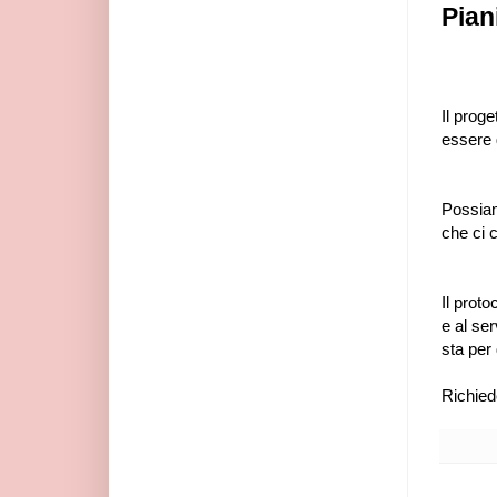
Pian
Il proge
essere 
Possiam
che ci 
Il protoc
e al ser
sta per
Richied