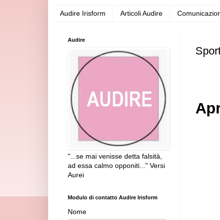
Audire Irisform
Articoli Audire
Comunicazion
Audire
Sport
Apr
"...se mai venisse detta falsità,
ad essa calmo opponiti..." Versi
Aurei
Modulo di contatto Audire Irisform
Nome