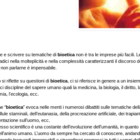
ere e scrivere su tematiche di
bioetica
non è tra le imprese più facili. 
radici nella molteplicità e nella complessità caratterizzanti il discorso de
e, non parlarne è impensabile.
i riflette su questioni di
bioetica
, ci si riferisce in genere a un in
ci discipline del sapere umano quali la medicina, la biologia, il diritto, la
ia, l'ecologia, ecc.
ne “
bioetica
” evoca nelle menti i numerosi dibattiti sulle tematiche della
llule staminali, dell’eutanasia, della procreazione artificiale, dei trapian
ntazione sull’uomo, ecc.
resso scientifico è una costante dell’evoluzione dell’umanità, in quan
nell’animo umano. L’uomo da sempre ha cercato di conoscere, andando 
endo traguardi impensabili e straordinari progressi in tutti i campi dell