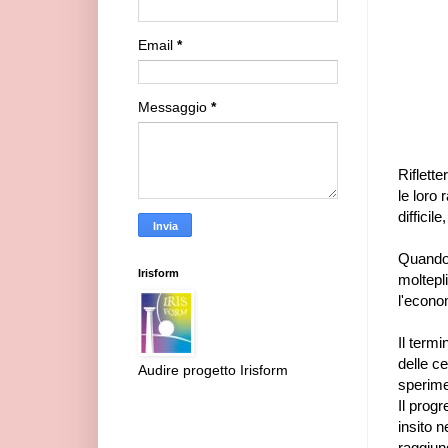
Email
*
Messaggio
*
Riflett
le loro 
difficil
Quando s
Irisform
moltepli
l'econom
Il termi
delle ce
Audire progetto Irisform
sperime
Il prog
insito 
raggiung