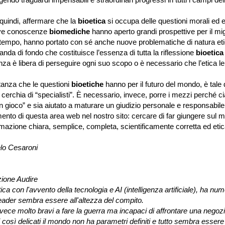
 quindi, affermare che la
bioetica
si occupa delle questioni morali ed e
ve conoscenze
biomediche
hanno aperto grandi prospettive per il migl
tempo, hanno portato con sé anche nuove problematiche di natura eti
nda di fondo che costituisce l’essenza di tutta la riflessione
bioetica
nza è libera di perseguire ogni suo scopo o è necessario che l’etica le
tanza che le questioni
bioetiche
hanno per il futuro del mondo, è tale 
ta cerchia di “specialisti”. È necessario, invece, porre i mezzi perché
in gioco” e sia aiutato a maturare un giudizio personale e responsabil
imento di questa area web nel nostro sito: cercare di far giungere sul 
rmazione chiara, semplice, completa, scientificamente corretta ed etic
lo Cesaroni
zione Audire
ica con l'avvento della tecnologia e AI (intelligenza artificiale), ha 
 leader sembra essere all'altezza del compito.
vece molto bravi a fare la guerra ma incapaci di affrontare una negoz
 così delicati il mondo non ha parametri definiti e tutto sembra essere 