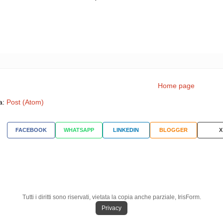
Home page
 a:
Post (Atom)
FACEBOOK
WHATSAPP
LINKEDIN
BLOGGER
X
Tutti i diritti sono riservati, vietata la copia anche parziale, IrisForm.
Privacy