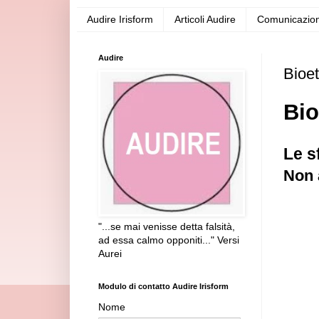
Audire Irisform
Articoli Audire
Comunicazion
Audire
Bioet
Bio
Le s
Non 
"...se mai venisse detta falsità,
ad essa calmo opponiti..." Versi
Aurei
Modulo di contatto Audire Irisform
Nome