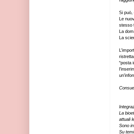
Si può,
Le nuo
stesso 
La doma
La scie
L’impor
ristret
“posta 
l’inser
un’info
Consue
Integra
La bioet
attuali
Sono in
Su temi