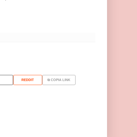
REDDIT
⧉ COPIA LINK