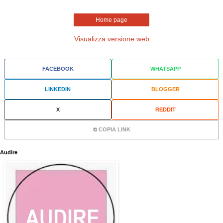
Home page
Visualizza versione web
FACEBOOK
WHATSAPP
LINKEDIN
BLOGGER
X
REDDIT
⧉ COPIA LINK
Audire