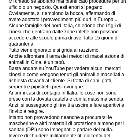
Mi chiedo se abbiano mai pianificato procedure per un
ufficio o un negozio. Questi errori si pagano.
Ovviamente, si riempiono la bocca, affermando di
avere adottato i provvedimenti più duri in Europa...
Alcune famiglie del nord Italia, chiedono che i figli di
cinesi che rientrano dalle zone infette non possano
accedere alle scuole prima di aver fatto 15 giorni di
quarantena.
Tutto viene ignorato e si grida al razzismo.
Anche affrontare il tema dei metodi di macellazione di
animali in Cina, è un tabù.
Basta andare su YouTube per vedere alcuni mercati
cinesi e come vengono tenuti gli animali e macellati a
richiesta davanti al cliente. Si tratta di cani, gatti,
serpenti e pipistrelli presi ovunque.
Ai primi casi di contagio in Italia, le cose non sono
prese con la dovuta cautela e con la massima serietà.
Anzi, si susseguono gli inviti a uscire e fare aperitivi e
l'invito a reagire.
Intanto non provvedono neanche a procurarsi le
mascherine e altri materiali di protezione almeno per i
sanitari (DPI) sono impegnati a parlare del nulla.
I
nvece di chiudere militarmente gli epicentri del