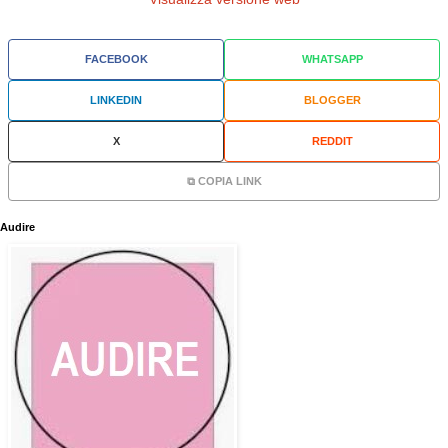
FACEBOOK
WHATSAPP
LINKEDIN
BLOGGER
X
REDDIT
⧉ COPIA LINK
Audire